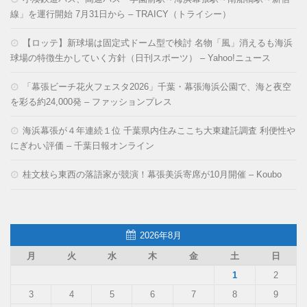
線」を運行開始 7月31日から – TRAICY（トライシー）
【ロッテ】新球場は固定式ドーム型で検討 名物「風」消えるも海浜
球場の特徴生かしていく方針（日刊スポーツ） – Yahoo!ニュース
「幕張ビーチ花火フェスタ2026」千葉・幕張海浜公園で、海と夜空
を彩る約24,000発 – ファッションプレス
海浜幕張が４年連続１位 千葉県内住みここち大東建託調査 利便性や
にぎわい評価 – 千葉日報オンライン
桂文枝ら東西の落語家が競演！幕張美浜寄席が10月開催 – Koubo
2026年8月
月
火
水
木
金
土
日
1
2
3
4
5
6
7
8
9