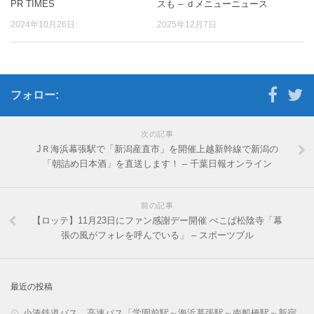
PR TIMES
スも – ｄメニューニュース
2024年10月26日
2025年12月7日
フォロー:
次の記事
JＲ海浜幕張駅で「新潟産直市」を開催上越新幹線で新潟の
「朝詰め日本酒」を直送します！ – 千葉日報オンライン
前の記事
【ロッテ】11月23日にファン感謝デー開催 ぺこぱ松陰寺「幕
張の風がフォレを呼んでいる」 – スポーツブル
最近の投稿
小湊鉄道バス、高速バス「学園前駅～海浜幕張駅～南船橋駅～新宿