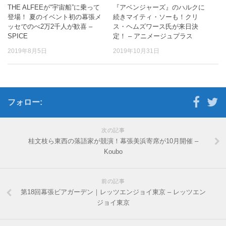
THE ALFEEが“宇宙船”に乗って
『アベンジャーズ』のハルクに
登場！ 夏のイベント初の幕張メ
続きマイティ・ソーも！クリ
ッセでのべ2万2千人が歓喜 –
ス・ヘムズワース氏が来日決
SPICE
定！ – アニメージュプラス
2019年8月5日
2019年10月31日
フォロー:
次の記事
桂文枝ら東西の落語家が競演！幕張美浜寄席が10月開催 –
Koubo
前の記事
第18回幕張ビアガーデン｜レッツエンジョイ東京 – レッツエン
ジョイ東京