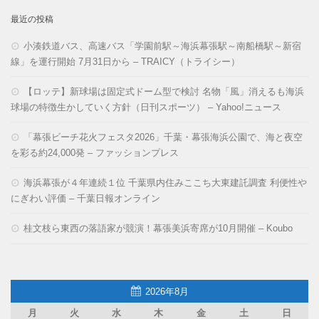
最近の投稿
小湊鉄道バス、高速バス「学園前駅～海浜幕張駅～南船橋駅～新宿
線」を運行開始 7月31日から – TRAICY（トライシー）
【ロッテ】新球場は固定式ドーム型で検討 名物「風」消えるも海浜
球場の特徴生かしていく方針（日刊スポーツ） – Yahoo!ニュース
「幕張ビーチ花火フェスタ2026」千葉・幕張海浜公園で、海と夜空
を彩る約24,000発 – ファッションプレス
海浜幕張が４年連続１位 千葉県内住みここち大東建託調査 利便性や
にぎわい評価 – 千葉日報オンライン
桂文枝ら東西の落語家が競演！幕張美浜寄席が10月開催 – Koubo
2026年8月
月
火
水
木
金
土
日