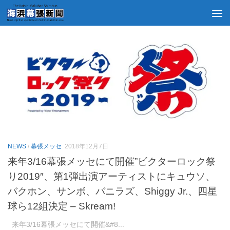
タグ:
幕張 – GOOGLE NEWS
NEWS
/
幕張メッセ
2018年12月7日
来年3/16幕張メッセにて開催”ビクターロック祭
り2019″、第1弾出演アーティストにキュウソ、
バクホン、サンボ、バニラズ、Shiggy Jr.、四星
球ら12組決定 – Skream!
来年3/16幕張メッセにて開催&#8...