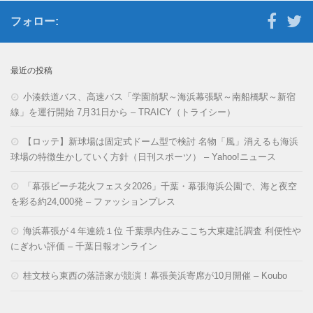
フォロー:
最近の投稿
小湊鉄道バス、高速バス「学園前駅～海浜幕張駅～南船橋駅～新宿
線」を運行開始 7月31日から – TRAICY（トライシー）
【ロッテ】新球場は固定式ドーム型で検討 名物「風」消えるも海浜
球場の特徴生かしていく方針（日刊スポーツ） – Yahoo!ニュース
「幕張ビーチ花火フェスタ2026」千葉・幕張海浜公園で、海と夜空
を彩る約24,000発 – ファッションプレス
海浜幕張が４年連続１位 千葉県内住みここち大東建託調査 利便性や
にぎわい評価 – 千葉日報オンライン
桂文枝ら東西の落語家が競演！幕張美浜寄席が10月開催 – Koubo