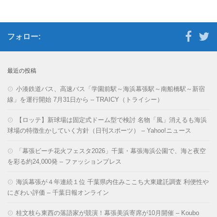
フォロー:
最近の投稿
小湊鉄道バス、高速バス「学園前駅～海浜幕張駅～南船橋駅～新宿
線」を運行開始 7月31日から – TRAICY（トライシー）
【ロッテ】新球場は固定式ドーム型で検討 名物「風」消えるも海浜
球場の特徴生かしていく方針（日刊スポーツ） – Yahoo!ニュース
「幕張ビーチ花火フェスタ2026」千葉・幕張海浜公園で、海と夜空
を彩る約24,000発 – ファッションプレス
海浜幕張が４年連続１位 千葉県内住みここち大東建託調査 利便性や
にぎわい評価 – 千葉日報オンライン
桂文枝ら東西の落語家が競演！幕張美浜寄席が10月開催 – Koubo