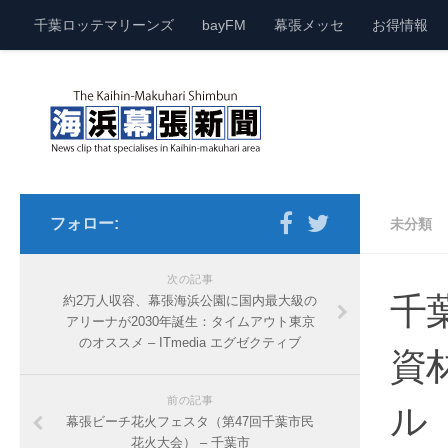
千葉ロッテマリーンズ
bayFM
幕張メッセ
お得情報
Kaihin-Makuhari News
フォロー:
未分類
次の記事
千
約2万人収容、幕張海浜公園に国内最大級の
アリーナが2030年誕生：タイムアウト東京
のオススメ – ITmedia エグゼクティブ
資
前の記事
ル
幕張ビーチ花火フェスタ（第47回千葉市民
花火大会） – 千葉市