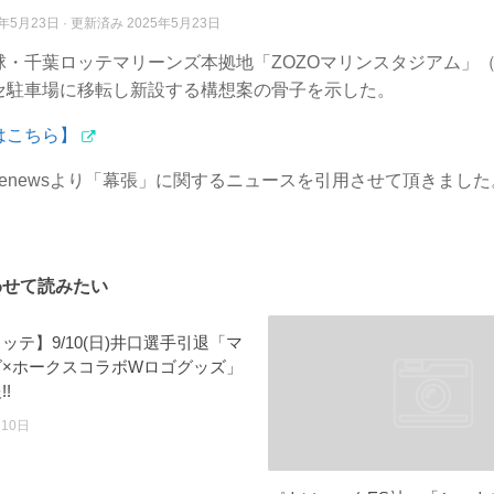
5年5月23日
· 更新済み
2025年5月23日
球・千葉ロッテマリーンズ本拠地「ZOZOマリンスタジアム」
セ駐車場に移転し新設する構想案の骨子を示した。
はこちら】
glenewsより「幕張」に関するニュースを引用させて頂きました
わせて読みたい
ッテ】9/10(日)井口選手引退「マ
ズ×ホークスコラボWロゴグッズ」
!
月10日