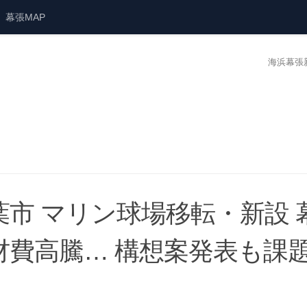
幕張MAP
海浜幕張
葉市 マリン球場移転・新設
材費高騰… 構想案発表も課題