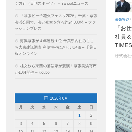
く方針（日刊スポーツ） – Yahoo!ニュース
「幕張ビーチ花火フェスタ2026」千葉・幕張
幕張豊砂
/
海浜公園で、海と夜空を彩る約24,000発 – ファ
「お仕
ッションプレス
社員＆
海浜幕張が４年連続１位 千葉県内住みここ
TIME
ち大東建託調査 利便性やにぎわい評価 – 千葉日
報オンライン
株式会社
桂文枝ら東西の落語家が競演！幕張美浜寄席
が10月開催 – Koubo
2026年8月
月
火
水
木
金
土
日
1
2
3
4
5
6
7
8
9
10
11
12
13
14
15
16