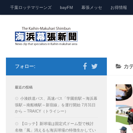
千葉ロッテマリーンズ
bayFM
幕張メッセ
お得情報
Kaihin-Makuhari News
カ
フォロー:
最近の投稿
小湊鉄道バス、高速バス「学園前駅～海浜幕
張駅～南船橋駅～新宿線」を運行開始 7月31日
から – TRAICY（トライシー）
【ロッテ】新球場は固定式ドーム型で検討
名物「風」消えるも海浜球場の特徴生かしてい