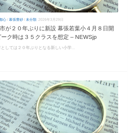
都心
/
幕張豊砂
/
未分類
2026年3月29日
市が２０年ぶりに新設 幕張若葉小４月８日開
ピーク時は３５クラスを想定 – NEWSjp
としては２０年ぶりとなる新しい小学...