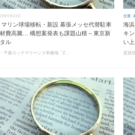
025年5月23日
交通
/
 マリン球場移転・新設 幕張メッセ代替駐車
海浜
材費高騰… 構想案発表も課題山積 – 東京新
キン
タル
い上
・千葉ロッテマリーンズ本拠地「Z...
賃貸住