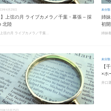
023年4月29日
未分類
VE】上弦の月 ライブカメラ／千葉・幕張 – 採
姉妹
e 北陸
初開
】上弦の月 ライブカメラ／千葉...
姉妹都
未分類
【千
×ホ
井口選
020年10月25日