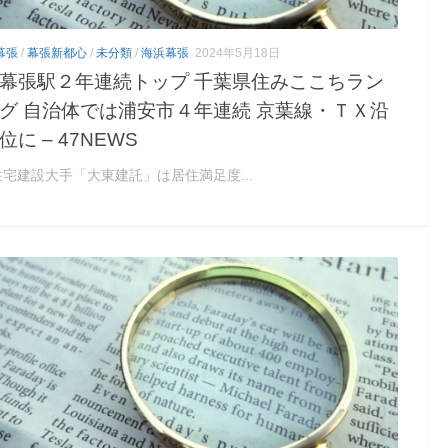
幕張
/
幕張新都心
/
未分類
/
海浜幕張
2024年5月18日
幕張駅２年連続トップ 千葉県住みここちラン
グ 自治体では浦安市４年連続 京葉線・ＴＸ沿
位に – 47NEWS
宅建設大手「大東建託」は居住満足度...