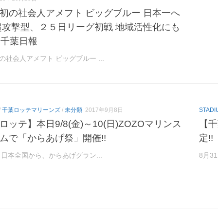
初の社会人アメフト ビッグブルー 日本一へ
超攻撃型、２５日リーグ初戦 地域活性化にも
– 千葉日報
の社会人アメフト ビッグブルー ...
/
千葉ロッテマリーンズ
/
未分類
2017年9月8日
STADI
ロッテ】本日9/8(金)～10(日)ZOZOマリンス
【千
ムで「からあげ祭」開催!!
定!!
年も日本全国から、からあげグラン...
8月3