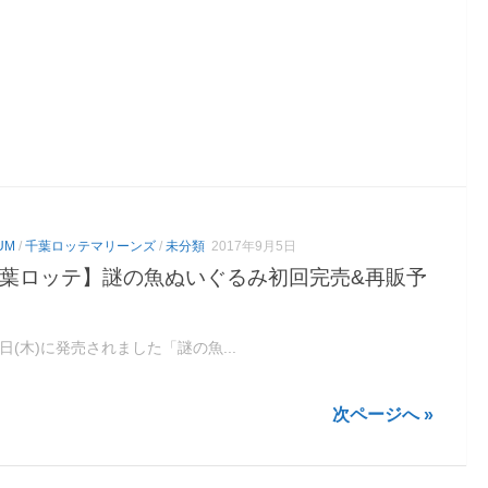
UM
/
千葉ロッテマリーンズ
/
未分類
2017年9月5日
葉ロッテ】謎の魚ぬいぐるみ初回完売&再販予
1日(木)に発売されました「謎の魚...
次ページへ »