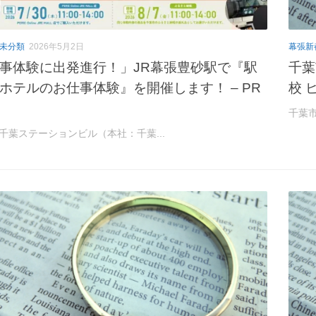
未分類
2026年5月2日
幕張新
事体験に出発進行！」JR幕張豊砂駅で『駅
千葉
ホテルのお仕事体験』を開催します！ – PR
校 
S
千葉市
千葉ステーションビル（本社：千葉...