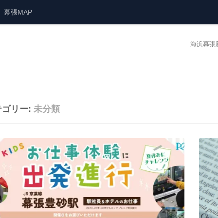
幕張MAP
海浜幕張
テゴリー:
未分類