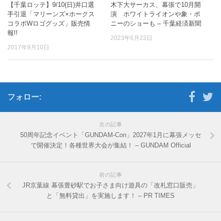
【千葉ロッテ】9/10(日)井口選
木下大サーカス、幕張で10月開
手引退「マリーンズ×ホークス
演 ホワイトライオンや象・ポ
コラボWロゴグッズ」販売情
ニーのショーも – 千葉経済新聞
報!!
2023年6月22日
2017年9月10日
フォロー:
次の記事
50周年記念イベント「GUNDAM-Con」2027年1月に幕張メッセ
で開催決定！各種世界大会が集結！ – GUNDAM Official
前の記事
JR京葉線 幕張豊砂駅でお子さま向け遊具の「改札窓口販売」
と「無料貸出」を実施します！ – PR TIMES