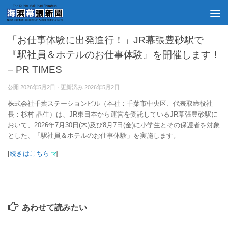
幕張豊砂
/
未分類
「お仕事体験に出発進行！」JR幕張豊砂駅で
『駅社員＆ホテルのお仕事体験』を開催します！
– PR TIMES
公開
2026年5月2日
· 更新済み
2026年5月2日
株式会社千葉ステーションビル（本社：千葉市中央区、代表取締役社
長：杉村 晶生）は、JR東日本から運営を受託しているJR幕張豊砂駅に
おいて、2026年7月30日(木)及び8月7日(金)に小学生とその保護者を対象
とした、「駅社員＆ホテルのお仕事体験」を実施します。
[
続きはこちら
]
あわせて読みたい