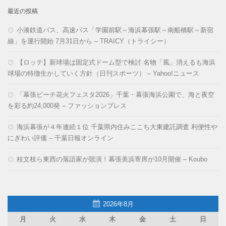
最近の投稿
小湊鉄道バス、高速バス「学園前駅～海浜幕張駅～南船橋駅～新宿
線」を運行開始 7月31日から – TRAICY（トライシー）
【ロッテ】新球場は固定式ドーム型で検討 名物「風」消えるも海浜
球場の特徴生かしていく方針（日刊スポーツ） – Yahoo!ニュース
「幕張ビーチ花火フェスタ2026」千葉・幕張海浜公園で、海と夜空
を彩る約24,000発 – ファッションプレス
海浜幕張が４年連続１位 千葉県内住みここち大東建託調査 利便性や
にぎわい評価 – 千葉日報オンライン
桂文枝ら東西の落語家が競演！幕張美浜寄席が10月開催 – Koubo
2026年8月
月
火
水
木
金
土
日